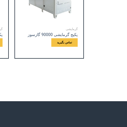
گرمایشی
گر
پکیج گرمایشی 90000 گازسوز
پکی
تماس بگیرید