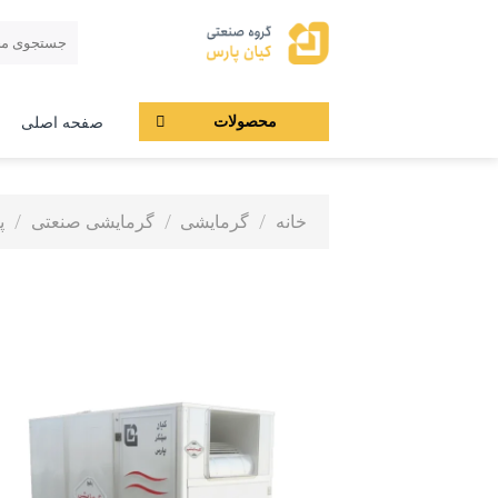
Ski
جستجو
t
برای:
conten
محصولات
صفحه اصلی
خانه
/
گرمایشی
/
گرمایشی صنعتی
/
پ