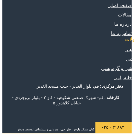
صفحه اصلی
مقالات
درباره ما
تماس با ما
لات
یشی
یشی
شی و گرمایشی
خانه بامی
دفتر مرکزی :
قم، بلوار الغدیر - جنب مسجد الغدیر
کارخانه :
قم- شهرک صنعتی شکوهیه - فاز ۲ - بلوار بروجردی -
خیابان کلاهدوز ۵
افتخارات و مجوزها
۳۱۸۸۳ - ۰۲۵
© 2025 شرکت دانش بنیان کیان مبتکر پارس. طراحی، میزبانی و پشتیبانی توسط
وبوتو