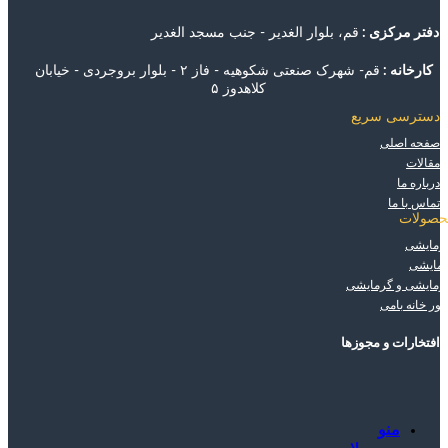
دفتر مرکزی :
قم، بلوار الغدیر - جنب مسجد الغدیر
کارخانه :
قم- شهرک صنعتی شکوهیه - فاز ۲ - بلوار بروجردی - خیابان
کلاهدوز ۵
دسترسی سریع
صفحه اصلی
مقالات
درباره ما
تماس با ما
حصولات
مایشی
مایشی
مایشی و گرمایشی
تور خانه بامی
افتخارات و مجوزها
منو