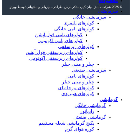
محصولات
© 2025 شرکت دانش بنیان کیان مبتکر پارس. طراحی، میزبانی و پشتیبانی توسط وبوتو
سرمایشی
سرمایشی خانگی
کولرهای پلیمری
کولرهای بامی خانگی
کولرهای بامی فول آپشن
کولر های بامی اکونومی
کولرهای زیرسقفی
کولرهای زیرسقفی فول آپشن
کولرهای زیرسقفی اکونومی
چیلر و مینی چیلر
سرمایشی صنعتی
کولرهای بامی
چیلر و مینی چیلر
کولرهای مرحله ای
کولرهای هیبریدی
گرمایشی
گرمایشی خانگی
رادیاتور
گرمایشی صنعتی
پکیج گرمایشی شعله مستقیم
کوره هوای گرم