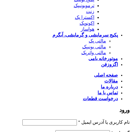
ترمویونیپک
زنت
اکسترا پک
اکونوپک
هواساز
پکیج سرمایشی و گرمایشی، آبگرم
مالتی پک
مالتی یونیپک
مالتی واترپک
موتورخانه بامی
اگزوزفن
صفحه اصلی
مقالات
درباره ما
تماس با ما
درخواست قطعات
ورود
الزامی
نام کاربری یا آدرس ایمیل
*