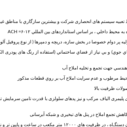
جوي) و بي نياز از فضاي ساختماني (استفاده از رنگ های پودری الکتر
ی پلیمری الیاف مرکب و نیز پدهای سلولزی با قدرت تامین سرمایش تب
۱۰٫ مجهز به پمپ مگنتـی مستغرق با قابلیت روانکـاری توسط آب وان دستگـاه ، در ظرفیت ها