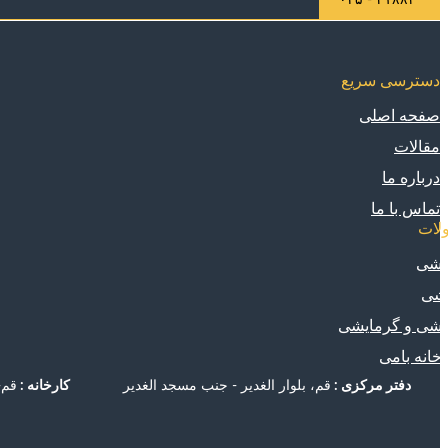
دسترسی سریع
صفحه اصلی
مقالات
درباره ما
تماس با ما
لات
یشی
یشی
شی و گرمایشی
خانه بامی
دفتر مرکزی :
قم، بلوار الغدیر - جنب مسجد الغدیر
کارخانه :
قم- شه