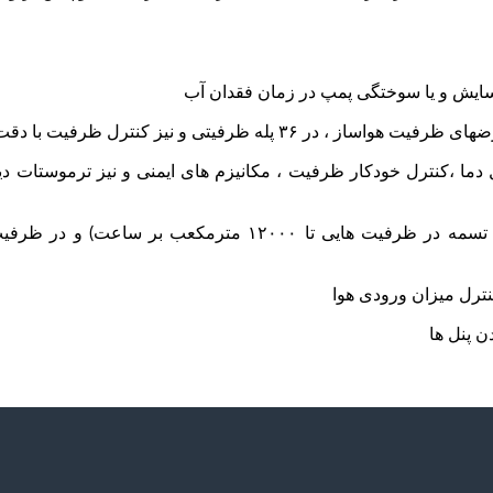
۱۴٫ دارای فن فیشباخ یا براشلس سوپرمگنت BLAC (بدون پولی و تسمه در ظرفیت هایی 