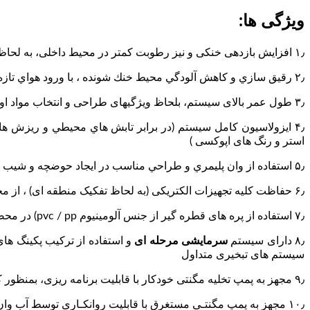
ویژگی ها:
۱٫ افزایش بازدهی خنکی و نیز رطوبت کمتر در محیط داخلی، به لحاظ تعبیه سیستم های انحصاری شرکت و بيشترين سازگاري با مناطق غير مرطوب و آبهاي سخت
۲٫ رقيق سازي و كاهش آلودگي محيط خنك شونده ، با ورود هواي تازه به محيط داخلي ، بر اساس استانداردهای بين المللي ۱۲-۶= ACH
۳٫ طول عمر بالای سیستم، بلحاظ ویژگیهای طراحی و انتخاب مواد اولیه پر دوام خصوصا در بخش سازه، دریچه و دمپرها ( از نوع پروفیل آلومینیومی )
۴٫ ايزولاسيون كامل سيستم (در برابر تابش هاي محيطي و ريزش هاي 
استر و رنگ های اپوکسی )
۵٫ استفاده از وان پليمري و طراحي مناسب در ايجاد حوضچه و شيب هندسي جهت تجمع و تخلیه املاح آب
۶٫ حفاظت کلیه تجهیزات الکتریکی (به لحاظ تفکیک منطقه ای) ، از محيط مرطوب و عدم سرايت املاح آب بر روي قطعات مذكور
۷٫ استفاده از پره های قطره گیر از جنس آلومینیوم pvc / pp) در محصولات ظرفیت بالا
۸٫ دارای سیستم
سرمایشی مرحله ای
و استفاده از ترکیب پکینگ ها
سیستم های تبخیری متداول
۹٫ مجهز به پمپ تخلیه مگنتی خودکار با قابلیت برنامه ریزی، بمنظور کاهش تجمع املاح در پنل های تبخیری و شبکه آبرسانی