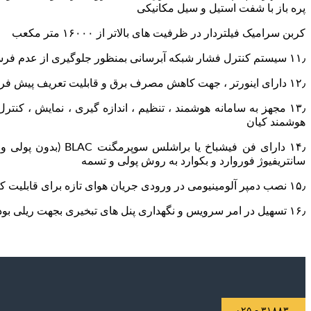
پره باز با شفت استیل و سیل مکانیکی
کربن سرامیک فیلتردار در ظرفیت های بالاتر از ۱۶۰۰۰ متر مکعب
۱۱٫ سیستم کنترل فشار شبکه آبرسانی بمنظور جلوگیری از عدم فرسایش و یا سوختگی پمپ در زمان فقدان آب
۱۲٫ دارای اینورتر ، جهت کاهش مصرف برق و قابلیت تعریف پیش فرضهای ظرفیت هواساز ، در ۳۶ پله ظرفیتی و نیز کنترل ظرفیت با دقت ۱/۰ سانتیگراد
هوشمند کیان
سانتریفیوژ فوروارد و بکوارد به روش پولی و تسمه
۱۵٫ نصب دمپر آلومینیومی در ورودی جریان هوای تازه برای قابلیت کنترل میزان ورودی هوا
۱۶٫ تسهیل در امر سرویس و نگهداری پنل های تبخیری بجهت ریلی بودن پنل ها
۳۱۸۸۳ - ۰۲۵