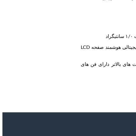
۱۳٫ مجهز به سامانه هوشمند ، تنظیم ، اندازه گیری ، نمایش ، کنترل دما ،کنترل خودکار ظرفیت ، مکانیزم های ایمنی و نیز ترموستات دیجیتالی هوشمند صفحه LCD
تا ۱۲۰۰۰ مترمکعب بر ساعت) و در ظرفیت های بالاتر دارای فن های