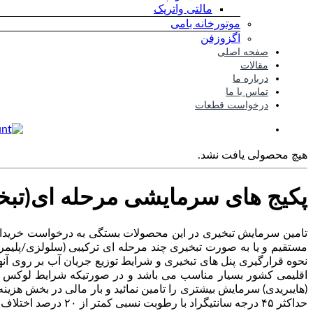
مالتی واترپک
موتورخانه بامی
اگزوزفن
صفحه اصلی
مقالات
درباره ما
تماس با ما
درخواست قطعات
هیچ محصولی یافت نشد.
پکیج های سرمایشی مرحله ای(تبخی
تامین سرمایش تبخیری در این محصولات بستگی به درخواست خریدار
مستقیم و یا به صورت تبخیری چند مرحله ای ترکیبی (سلولزی/پلیم
نحوه قرارگیری پنل های تبخیری و شرایط توزیع جریان آب بر روی آن
اقلیمی کشور بسیار مناسب می باشد و در صورتیکه شرایط لوکس و 
(هایبریدی) سرمایش بیشتری را تامین نمائید و بار مالی در بخش هزین
حداکثر ۴۵ درجه سانتیگراد با رطوبت نسبی کمتر از ۲۰ درصد اختلاف دمای خروجی این دستگاها ۲۰ الی ۲۱ درجه سانتیگراد می باشد.