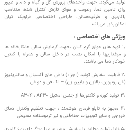
تولید می‌گردد. جهت واحدهای ‌پرورش‌ گل ‌و گیاه و دام و طيور
برای تامین‌ دما، رطوبت و هوای‌ تازه‌ی ‌کنترل‌ شده، متناسب‌
باکاربری و ظرفیت‌سالن، طراحی اختصاصی فرنوپک کیان
امکان‌پذیر می‌باشد.
ویژگی های اختصاصی :
۱٫ کوره های هوای گرم کیان ،جهت گرمایش سالن ها،کارخانه ها
و مرغداریها با امکان نصب در داخل سالن و همراه با کنترل
خودکار دما می باشند.
۲٫ قابلیت سفارش تولید (اجزاء) با فن های آکسیال و سانتریفیوژ
(فن روبروزن، بالازن و پایین زن) – تک فن و دو فن
۳٫ تولید کوره و کلکتورها از جنس استیل A304 ، A430
۴٫ مجهز به تابلو فرمان هوشمند ، جهت تنظیم وکنترل دمای
خروجی و سایر تجهیزات حفاظتی و نیز ترموستات محیطی
۵٫ قابل تولید مطابق با سفارش مشتری و با ویژگیهای نوع کاربری